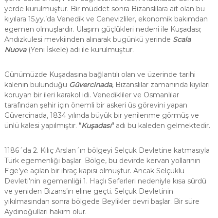
yerde kurulmuştur. Bir müddet sonra Bizanslılara ait olan bu
kıyılara 15.yy.’da Venedik ve Cenevizliler, ekonomik bakımdan
egemen olmuşlardır. Ulaşım güçlükleri nedeni ile Kuşadası;
Andızkulesi mevkiinden alınarak bugünkü yerinde
Scala
Nuova
(Yeni İskele) adı ile kurulmuştur.
Günümüzde Kuşadasına bağlantılı olan ve üzerinde tarihi
kalenin bulunduğu
Güvercinada
, Bizanslılar zamanında kıyıları
koruyan bir ileri karakol idi. Venedikliler ve Osmanlılar
tarafından şehir için önemli bir askeri üs görevini yapan
Güvercinada, 1834 yılında büyük bir yenilenme görmüş ve
ünlü kalesi yapılmıştır.
“
Kuşadası
“
adı bu kaleden gelmektedir.
1186´da 2. Kılıç Arslan´ın bölgeyi Selçuk Devletine katmasıyla
Türk egemenliği başlar. Bölge, bu devirde kervan yollarının
Ege’ye açılan bir ihraç kapısı olmuştur. Ancak Selçuklu
Devleti’nin egemenliği 1. Haçlı Seferleri nedeniyle kısa sürdü
ve yeniden Bizans’ın eline geçti. Selçuk Devletinin
yıkılmasından sonra bölgede Beylikler devri başlar. Bir süre
Aydınoğulları hakim olur.