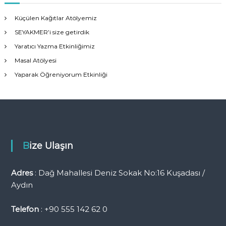
ı
Küçülen Kağıtlar Atölyemiz
g
SEYAKMER’i size getirdik
Yaratıcı Yazma Etkinliğimiz
e
Masal Atölyesi
Yaparak Öğreniyorum Etkinliği
z
i
n
Bize Ulaşın
m
e
Adres
: Dağ Mahallesi Deniz Sokak No:16 Kuşadası /
Aydın
s
Telefon
: +90 555 142 62 0
i