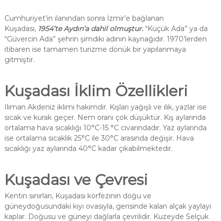
Cumhuriyet’in ilanından sonra İzmir’e bağlanan
Kuşadası,
1954’te Aydın’a dahil olmuştur.
“Küçük Ada” ya da
“Güvercin Ada” şehrin şimdiki adının kaynağıdır. 1970’lerden
itibaren ise tamamen turizme dönük bir yapılanmaya
gitmiştir.
Kuşadası İklim Özellikleri
Ilıman Akdeniz iklimi hakimdir. Kışları yağışlı ve ılık, yazlar ise
sıcak ve kurak geçer. Nem oranı çok düşüktür. Kış aylarında
ortalama hava sıcaklığı 10°C-15 °C civarındadır. Yaz aylarında
ise ortalama sıcaklık 25°C ile 30°C arasında değişir. Hava
sıcaklığı yaz aylarında 40°C kadar çıkabilmektedir.
Kuşadası ve Çevresi
Kentin sınırları, Kuşadası körfezinin doğu ve
güneydoğusundaki kıyı ovasıyla, gerisinde kalan alçak yaylayı
kaplar. Doğusu ve güneyi dağlarla çevrilidir. Kuzeyde Selçuk