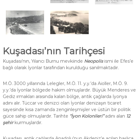
Kuşadası’nın Tarihçesi
Kuşadası’nın, Yılancı Burnu mevkiinde
Neopolis
ismi ile Efes’e
bağlı olarak İyonlar tarafından kurulduğu sanılmaktadır.
M.Ö. 3000 yıllarında Lelegler, M.Ö. 11. y.y.’da Aioller, M.Ö. 9.
y.y.’da İyonlar bölgede hakim olmuşlardır. Büyük Menderes ve
Gediz ırmakları arasında kalan bölge, antik çağlarda İyonya
adını alır. Tüccar ve denizci olan İyonlar denizaşırı ticaret
sayesinde kısa zamanda zenginleşmişler ve üstün bir politik
güce sahip olmuşlardır. Tarihte
“İyon Kolonileri”
adını alan
12
şehir
kurmuşlardır.
Kuşadası, antik çağlarda Anadolu’nun Akdeniz’e açılan başlıca