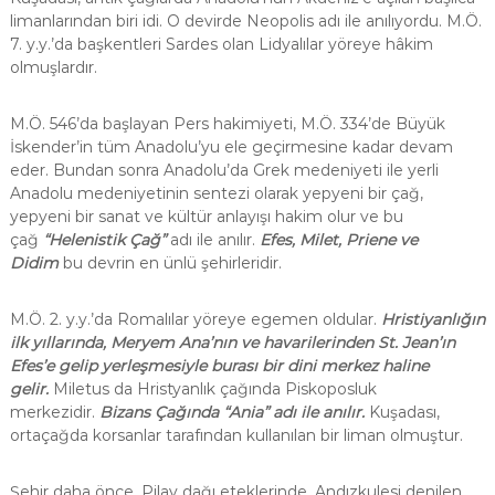
limanlarından biri idi. O devirde Neopolis adı ile anılıyordu. M.Ö.
7. y.y.’da başkentleri Sardes olan Lidyalılar yöreye hâkim
olmuşlardır.
M.Ö. 546’da başlayan Pers hakimiyeti, M.Ö. 334’de Büyük
İskender’in tüm Anadolu’yu ele geçirmesine kadar devam
eder. Bundan sonra Anadolu’da Grek medeniyeti ile yerli
Anadolu medeniyetinin sentezi olarak yepyeni bir çağ,
yepyeni bir sanat ve kültür anlayışı hakim olur ve bu
çağ
“Helenistik Çağ”
adı ile anılır.
Efes, Milet, Priene ve
Didim
bu devrin en ünlü şehirleridir.
M.Ö. 2. y.y.’da Romalılar yöreye egemen oldular.
Hristiyanlığın
ilk yıllarında, Meryem Ana’nın ve havarilerinden St. Jean’ın
Efes’e gelip yerleşmesiyle burası bir dini merkez haline
gelir.
Miletus da Hristyanlık çağında Piskoposluk
merkezidir.
Bizans Çağında “Ania” adı ile anılır.
Kuşadası,
ortaçağda korsanlar tarafından kullanılan bir liman olmuştur.
Şehir daha önce, Pilav dağı eteklerinde, Andızkulesi denilen