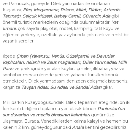
ve Pamucak, güneyde Dilek yarımadası ile sınırlanan
Kuşadası;
Efes, Meryemana, Priene, Milet, Didim, Artemis
Tapınağı, Selçuk Müzesi, İsabey Camii, Güvercin Ada
gibi
önemli turistik merkezlerin odağında bulunmaktadır.
Yat
limanı
, çok sayıda plaj, otel, motel, kamping, tatil köyü ve
eğlence yerleriyle, özellikle yaz aylarında çok canlı ve renkli bir
yaşantı sergiler.
İlçede
Çıban (Yavansu), Venüs, Güzelçamlı ve Davutlar
kaplıcaları, Aslanlı ve Zeus mağaraları, Dilek Yarımadası Milli
Parkı
ve park içinde yer alan koylar, içmeler; ilkbahar, yaz ve
sonbahar mevsimlerinde yerli ve yabancı turistleri konuk
etmektedir. Dilek yarımadasını denizden dolaşmak isterseniz
karşınıza
Tavşan Adası, Su Adası ve Sandal Adası
çıkar.
Milli parkın kuzeydoğusundaki Dilek Tepesi’nin eteğinde, on iki
İon kenti birliğinin toplanma yeri olarak bilinen
Panionion’un
sur duvarları ve meclis binasının kalıntıları
günümüze
ulaşmıştır. Burada, Venediklilerden kalma kaleyi ve hemen bu
kalenin 2 km. güneydoğusundaki
Anaia
kentini gezebilirsiniz.