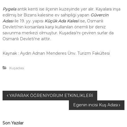
Pygela
antik kenti ise ilçenin kuzeyinde yer alır. Kayalara inşa
edilmiş bir Bizans kalesine ev sahipliği yapan
Güvercin
Adası
ile 19. yy. yapısı
Küçük Ada Kalesi
ise, Osmanlı
Devleti’nin korsanlara karşı kullanılan önemli bir deniz
savunma merkezi olmuştur. Kuşadası’nı çeviren surlar da
Osmanlı Devleti’ne aittir.
Kaynak : Aydın Adnan Menderes Ünv. Turizm Fakültesi
Kuşadası
Y
YAPARAK ÖĞRENİYORUM ETKİNLİKLERİ
Egenin incisi Kuş Adası
a
z
Son Yazılar