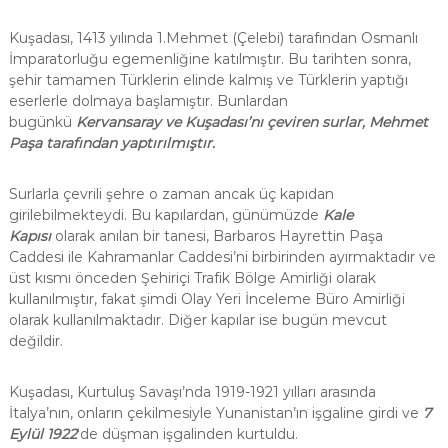
Kuşadası, 1413 yılında 1.Mehmet (Çelebi) tarafından Osmanlı
İmparatorluğu egemenliğine katılmıştır. Bu tarihten sonra,
şehir tamamen Türklerin elinde kalmış ve Türklerin yaptığı
eserlerle dolmaya başlamıştır. Bunlardan
bugünkü
Kervansaray ve Kuşadası’nı çeviren surlar, Mehmet
Paşa tarafından yaptırılmıştır.
Surlarla çevrili şehre o zaman ancak üç kapıdan
girilebilmekteydi. Bu kapılardan, günümüzde
Kale
Kapısı
olarak anılan bir tanesi, Barbaros Hayrettin Paşa
Caddesi ile Kahramanlar Caddesi’ni birbirinden ayırmaktadır ve
üst kısmı önceden Şehiriçi Trafik Bölge Amirliği olarak
kullanılmıştır, fakat şimdi Olay Yeri İnceleme Büro Amirliği
olarak kullanılmaktadır. Diğer kapılar ise bugün mevcut
değildir.
Kuşadası, Kurtuluş Savaşı’nda 1919-1921 yılları arasında
İtalya’nın, onların çekilmesiyle Yunanistan’ın işgaline girdi ve
7
Eylül 1922
‘de düşman işgalinden kurtuldu.